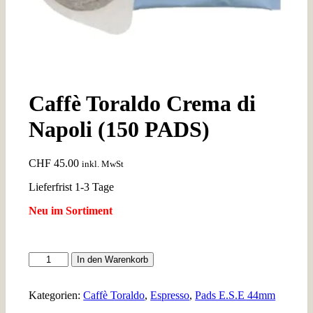
Caffè Toraldo Crema di
Napoli (150 PADS)
CHF
45.00
inkl. MwSt
Lieferfrist 1-3 Tage
Neu im Sortiment
Caffè
In den Warenkorb
Toraldo
Crema
di
Kategorien:
Caffè Toraldo
,
Espresso
,
Pads E.S.E 44mm
Napoli