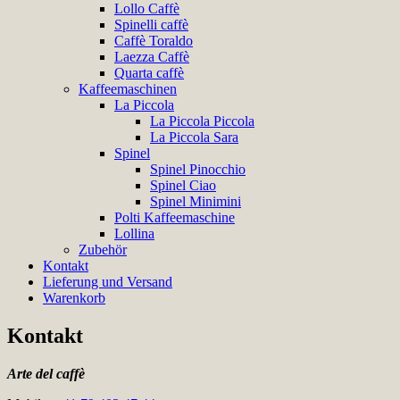
Lollo Caffè
Spinelli caffè
Caffè Toraldo
Laezza Caffè
Quarta caffè
Kaffeemaschinen
La Piccola
La Piccola Piccola
La Piccola Sara
Spinel
Spinel Pinocchio
Spinel Ciao
Spinel Minimini
Polti Kaffeemaschine
Lollina
Zubehör
Kontakt
Lieferung und Versand
Warenkorb
Kontakt
Arte del caffè