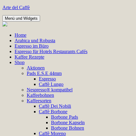
Zum
Arte del Caffè
Inhalt
springen
Menü und Widgets
Home
Arabica und Robusta
Espresso im Büro
Espresso für Hotels Restaurants Cafés
Kaffee Rezepte
Shop
Aktionen
Pads E.S.E 44mm
Espresso
Caffè Lungo
Nespresso® kompatibel
Kaffeebohnen
Kaffeesorten
Caffè Dei Nobili
Caffè Borbone
Borbone Pads
Borbone Kapseln
Borbone Bohnen
Caffè Moreno