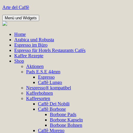
Zum
Arte del Caffè
Inhalt
springen
Menü und Widgets
Home
Arabica und Robusta
Espresso im Büro
Espresso für Hotels Restaurants Cafés
Kaffee Rezepte
Shop
Aktionen
Pads E.S.E 44mm
Espresso
Caffè Lungo
Nespresso® kompatibel
Kaffeebohnen
Kaffeesorten
Caffè Dei Nobili
Caffè Borbone
Borbone Pads
Borbone Kapseln
Borbone Bohnen
Caffè Moreno