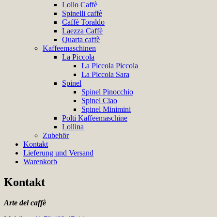
Lollo Caffè
Spinelli caffè
Caffè Toraldo
Laezza Caffè
Quarta caffè
Kaffeemaschinen
La Piccola
La Piccola Piccola
La Piccola Sara
Spinel
Spinel Pinocchio
Spinel Ciao
Spinel Minimini
Polti Kaffeemaschine
Lollina
Zubehör
Kontakt
Lieferung und Versand
Warenkorb
Kontakt
Arte del caffè