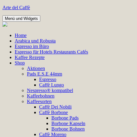
Zum
Arte del Caffè
Inhalt
springen
Menü und Widgets
Home
Arabica und Robusta
Espresso im Büro
Espresso für Hotels Restaurants Cafés
Kaffee Rezepte
Shop
Aktionen
Pads E.S.E 44mm
Espresso
Caffè Lungo
Nespresso® kompatibel
Kaffeebohnen
Kaffeesorten
Caffè Dei Nobili
Caffè Borbone
Borbone Pads
Borbone Kapseln
Borbone Bohnen
Caffè Moreno