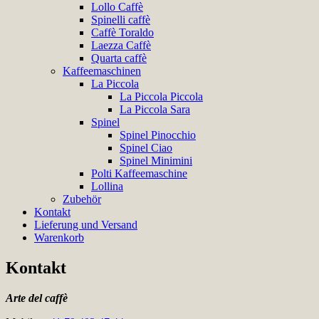
Lollo Caffè
Spinelli caffè
Caffè Toraldo
Laezza Caffè
Quarta caffè
Kaffeemaschinen
La Piccola
La Piccola Piccola
La Piccola Sara
Spinel
Spinel Pinocchio
Spinel Ciao
Spinel Minimini
Polti Kaffeemaschine
Lollina
Zubehör
Kontakt
Lieferung und Versand
Warenkorb
Kontakt
Arte del caffè