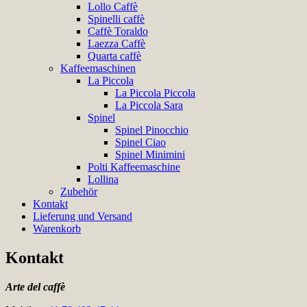
Lollo Caffè
Spinelli caffè
Caffè Toraldo
Laezza Caffè
Quarta caffè
Kaffeemaschinen
La Piccola
La Piccola Piccola
La Piccola Sara
Spinel
Spinel Pinocchio
Spinel Ciao
Spinel Minimini
Polti Kaffeemaschine
Lollina
Zubehör
Kontakt
Lieferung und Versand
Warenkorb
Kontakt
Arte del caffè