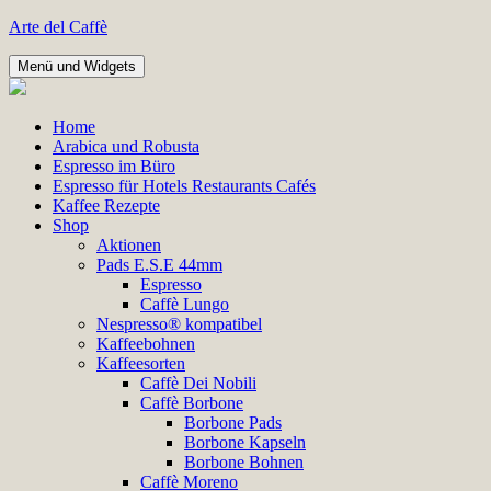
Zum
Arte del Caffè
Inhalt
springen
Menü und Widgets
Home
Arabica und Robusta
Espresso im Büro
Espresso für Hotels Restaurants Cafés
Kaffee Rezepte
Shop
Aktionen
Pads E.S.E 44mm
Espresso
Caffè Lungo
Nespresso® kompatibel
Kaffeebohnen
Kaffeesorten
Caffè Dei Nobili
Caffè Borbone
Borbone Pads
Borbone Kapseln
Borbone Bohnen
Caffè Moreno