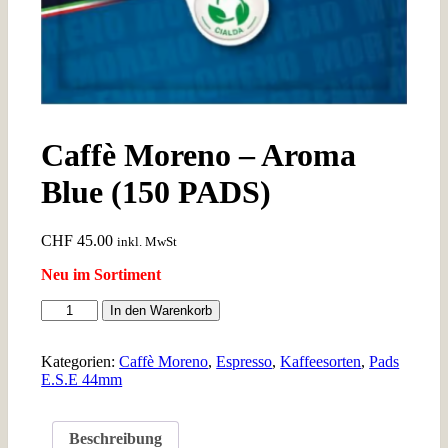
Caffè Moreno – Aroma
Blue (150 PADS)
CHF
45.00
inkl. MwSt
Neu im Sortiment
Caffè
In den Warenkorb
Moreno
-
Aroma
Kategorien:
Caffè Moreno
,
Espresso
,
Kaffeesorten
,
Pads
Blue
E.S.E 44mm
(150
PADS)
Menge
Beschreibung