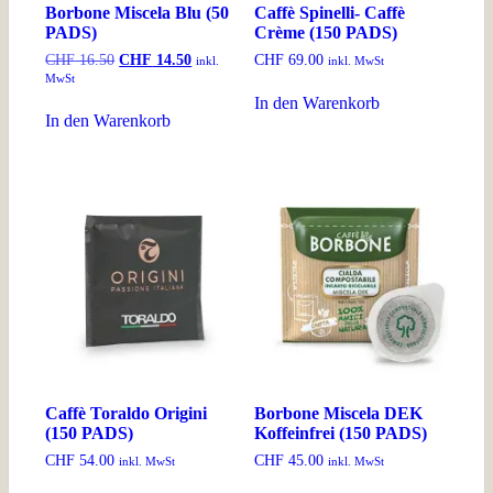
Borbone Miscela Blu (50
Caffè Spinelli- Caffè
PADS)
Crème (150 PADS)
Ursprünglicher
Aktueller
CHF
16.50
CHF
14.50
CHF
69.00
inkl.
inkl. MwSt
Preis
Preis
MwSt
war:
ist:
In den Warenkorb
CHF 16.50
CHF 14.50.
In den Warenkorb
Caffè Toraldo Origini
Borbone Miscela DEK
(150 PADS)
Koffeinfrei (150 PADS)
CHF
54.00
CHF
45.00
inkl. MwSt
inkl. MwSt