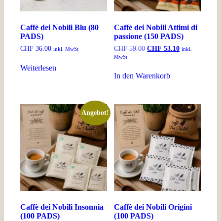
Caffè dei Nobili Blu (80
Caffè dei Nobili Attimi di
PADS)
passione (150 PADS)
Ursprünglicher
Aktueller
CHF
36.00
CHF
59.00
CHF
53.10
inkl. MwSt
inkl.
Preis
Preis
MwSt
war:
ist:
Weiterlesen
CHF 59.00
CHF 53.10.
In den Warenkorb
Angebot!
Caffè dei Nobili Insonnia
Caffè dei Nobili Origini
(100 PADS)
(100 PADS)