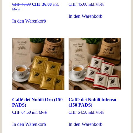
Ursprünglicher
Aktueller
CHF
46.00
CHF
36.80
CHF
45.00
inkl.
inkl. MwSt
Preis
Preis
MwSt
war:
ist:
In den Warenkorb
CHF 46.00
CHF 36.80.
In den Warenkorb
Caffè dei Nobili Oro (150
Caffè dei Nobili Intenso
PADS)
(150 PADS)
CHF
64.50
CHF
64.50
inkl. MwSt
inkl. MwSt
In den Warenkorb
In den Warenkorb