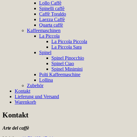
Lollo Caffè
Spinelli caffè
Caffè Toraldo
Laezza Caffè
Quarta caffè
Kaffeemaschinen
La Piccola
La Piccola Piccola
La Piccola Sara
Spinel
Spinel Pinocchio
Spinel Ciao
Spinel Minimini
Polti Kaffeemaschine
Lollina
Zubehör
Kontakt
Lieferung und Versand
Warenkorb
Kontakt
Arte del caffè