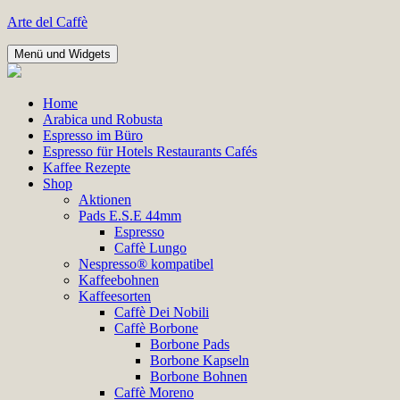
Zum
Arte del Caffè
Inhalt
springen
Menü und Widgets
Home
Arabica und Robusta
Espresso im Büro
Espresso für Hotels Restaurants Cafés
Kaffee Rezepte
Shop
Aktionen
Pads E.S.E 44mm
Espresso
Caffè Lungo
Nespresso® kompatibel
Kaffeebohnen
Kaffeesorten
Caffè Dei Nobili
Caffè Borbone
Borbone Pads
Borbone Kapseln
Borbone Bohnen
Caffè Moreno