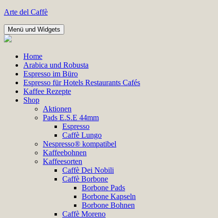
Zum
Arte del Caffè
Inhalt
springen
Menü und Widgets
Home
Arabica und Robusta
Espresso im Büro
Espresso für Hotels Restaurants Cafés
Kaffee Rezepte
Shop
Aktionen
Pads E.S.E 44mm
Espresso
Caffè Lungo
Nespresso® kompatibel
Kaffeebohnen
Kaffeesorten
Caffè Dei Nobili
Caffè Borbone
Borbone Pads
Borbone Kapseln
Borbone Bohnen
Caffè Moreno