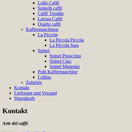
Lollo Caffè
Spinelli caffè
Caffè Toraldo
Laezza Caffè
Quarta caffè
Kaffeemaschinen
La Piccola
La Piccola Piccola
La Piccola Sara
Spinel
Spinel Pinocchio
Spinel Ciao
Spinel Minimini
Polti Kaffeemaschine
Lollina
Zubehör
Kontakt
Lieferung und Versand
Warenkorb
Kontakt
Arte del caffè