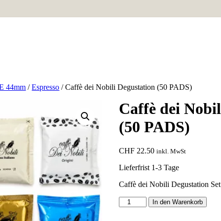
.E 44mm
/
Espresso
/ Caffè dei Nobili Degustation (50 PADS)
Caffè dei Nobi
(50 PADS)
CHF
22.50
inkl. MwSt
Lieferfrist 1-3 Tage
Caffè dei Nobili Degustation S
Caffè
In den Warenkorb
dei
Nobili