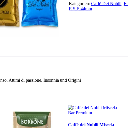
Degustation
Kategorien:
Caffè Dei Nobili
,
Es
(50
E.S.E 44mm
PADS)
Menge
enso, Attimi di passione, Insonnia und Origini
Caffè dei Nobili Miscela