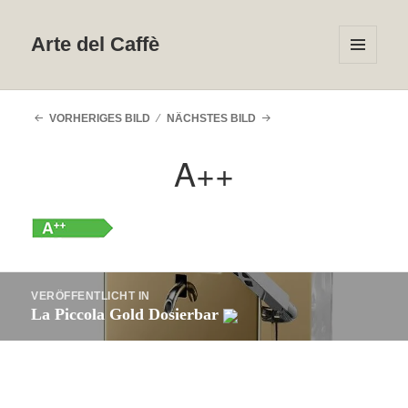
Arte del Caffè
MENÜ
UND
WIDGETS
VORHERIGES BILD
NÄCHSTES BILD
A++
Beitragsnavigation
VERÖFFENTLICHT IN
La Piccola Gold Dosierbar