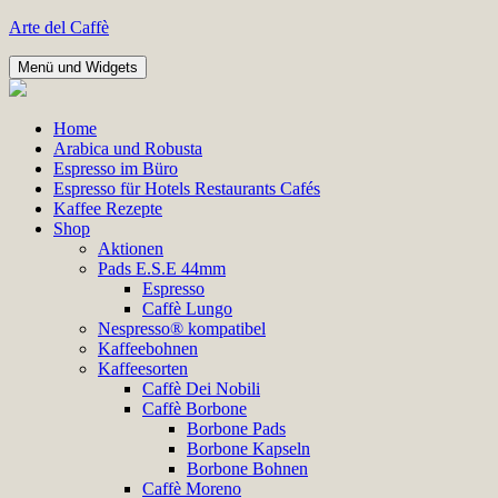
Zum
Arte del Caffè
Inhalt
springen
Menü und Widgets
Home
Arabica und Robusta
Espresso im Büro
Espresso für Hotels Restaurants Cafés
Kaffee Rezepte
Shop
Aktionen
Pads E.S.E 44mm
Espresso
Caffè Lungo
Nespresso® kompatibel
Kaffeebohnen
Kaffeesorten
Caffè Dei Nobili
Caffè Borbone
Borbone Pads
Borbone Kapseln
Borbone Bohnen
Caffè Moreno