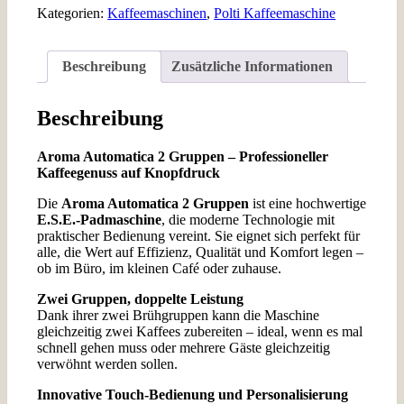
2
Kategorien:
Kaffeemaschinen
,
Polti Kaffeemaschine
Gruppen
-
Kaffeemaschine
Beschreibung
Zusätzliche Informationen
für
Pads
E.S.E
Beschreibung
Menge
Aroma Automatica 2 Gruppen – Professioneller
Kaffeegenuss auf Knopfdruck
Die
Aroma Automatica 2 Gruppen
ist eine hochwertige
E.S.E.-Padmaschine
, die moderne Technologie mit
praktischer Bedienung vereint. Sie eignet sich perfekt für
alle, die Wert auf Effizienz, Qualität und Komfort legen –
ob im Büro, im kleinen Café oder zuhause.
Zwei Gruppen, doppelte Leistung
Dank ihrer
zwei Brühgruppen
kann die Maschine
gleichzeitig
zwei Kaffees
zubereiten – ideal, wenn es mal
schnell gehen muss oder mehrere Gäste gleichzeitig
verwöhnt werden sollen.
Innovative Touch-Bedienung und Personalisierung