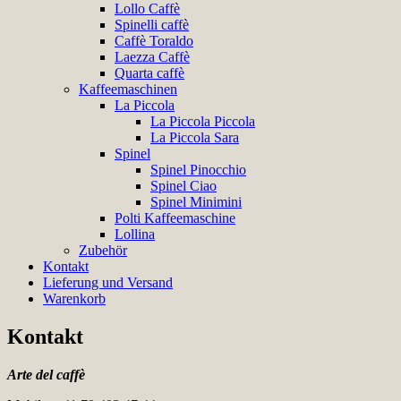
Lollo Caffè
Spinelli caffè
Caffè Toraldo
Laezza Caffè
Quarta caffè
Kaffeemaschinen
La Piccola
La Piccola Piccola
La Piccola Sara
Spinel
Spinel Pinocchio
Spinel Ciao
Spinel Minimini
Polti Kaffeemaschine
Lollina
Zubehör
Kontakt
Lieferung und Versand
Warenkorb
Kontakt
Arte del caffè