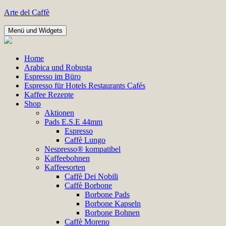
Zum
Arte del Caffè
Inhalt
springen
Menü und Widgets
Home
Arabica und Robusta
Espresso im Büro
Espresso für Hotels Restaurants Cafés
Kaffee Rezepte
Shop
Aktionen
Pads E.S.E 44mm
Espresso
Caffè Lungo
Nespresso® kompatibel
Kaffeebohnen
Kaffeesorten
Caffè Dei Nobili
Caffè Borbone
Borbone Pads
Borbone Kapseln
Borbone Bohnen
Caffè Moreno