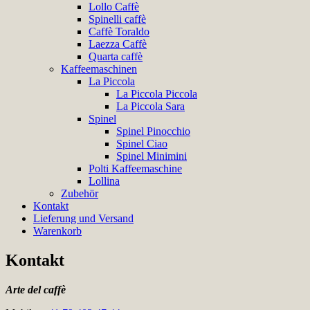
Lollo Caffè
Spinelli caffè
Caffè Toraldo
Laezza Caffè
Quarta caffè
Kaffeemaschinen
La Piccola
La Piccola Piccola
La Piccola Sara
Spinel
Spinel Pinocchio
Spinel Ciao
Spinel Minimini
Polti Kaffeemaschine
Lollina
Zubehör
Kontakt
Lieferung und Versand
Warenkorb
Kontakt
Arte del caffè