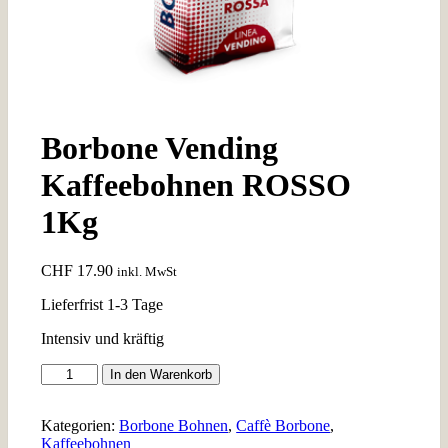
Borbone Vending
Kaffeebohnen ROSSO
1Kg
CHF
17.90
inkl. MwSt
Lieferfrist 1-3 Tage
Intensiv und kräftig
Borbone
In den Warenkorb
Vending
Kaffeebohnen
ROSSO
Kategorien:
Borbone Bohnen
,
Caffè Borbone
,
1Kg
Kaffeebohnen